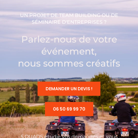
UN PROJET DE TEAM BUILDING OU DE
SÉMINAIRE D'ENTREPRISES ?
Parlez-nous de votre
événement,
nous sommes créatifs
DEMANDER UN DEVIS !
06 50 69 99 70
5 QUADS étudie vos demandes et vous