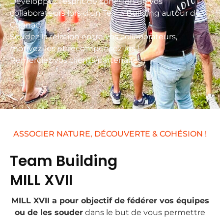
Développez l’esprit de cohésion de vos
collaborateurs lors d’un Team Building autour de
Cognac.
Soudez la relation entre vos collaborateurs,
motivez-les et récompensez-les !
Remerciez vos clients/partenaires !
ASSOCIER NATURE, DÉCOUVERTE & COHÉSION !
Team Building
MILL XVII
MILL XVII a pour objectif de fédérer vos équipes
ou de les souder
dans le but de vous permettre